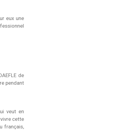
our eux une
ofessionnel
 DAEFLE de
ire pendant
ui veut en
 vivre cette
u français,