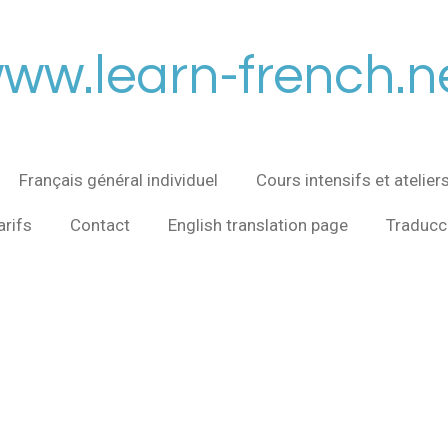
ww.learn-french.n
Français général individuel
Cours intensifs et atelier
arifs
Contact
English translation page
Traducci